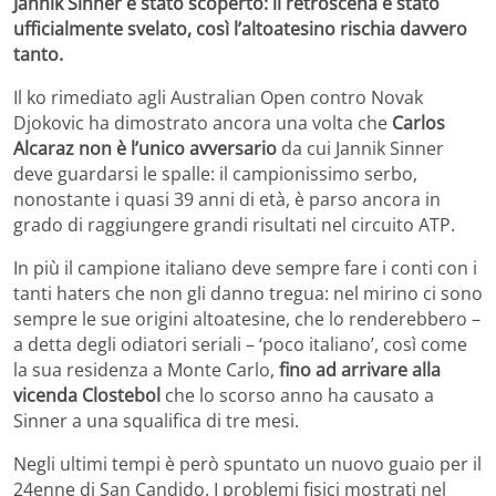
Jannik Sinner è stato scoperto: il retroscena è stato
ufficialmente svelato, così l’altoatesino rischia davvero
tanto.
Il ko rimediato agli Australian Open contro Novak
Djokovic ha dimostrato ancora una volta che
Carlos
Alcaraz non è l’unico avversario
da cui Jannik Sinner
deve guardarsi le spalle: il campionissimo serbo,
nonostante i quasi 39 anni di età, è parso ancora in
grado di raggiungere grandi risultati nel circuito ATP.
In più il campione italiano deve sempre fare i conti con i
tanti haters che non gli danno tregua: nel mirino ci sono
sempre le sue origini altoatesine, che lo renderebbero –
a detta degli odiatori seriali – ‘poco italiano’, così come
la sua residenza a Monte Carlo,
fino ad arrivare alla
vicenda Clostebol
che lo scorso anno ha causato a
Sinner a una squalifica di tre mesi.
Negli ultimi tempi è però spuntato un nuovo guaio per il
24enne di San Candido. I problemi fisici mostrati nel