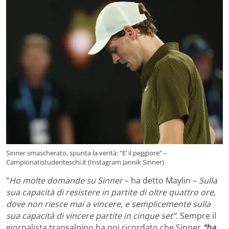
Sinner smascherato, spunta la verità: “E’ il peggiore” –
Campionatistudenteschi.it (Instagram Jannik Sinner)
“
Ho molte domande su Sinner
– ha detto Maylin –
Sulla
sua capacità di resistere in partite di oltre quattro ore,
dove non riesce mai a vincere, e semplicemente sulla
sua capacità di vincere partite in cinque set”.
Sempre il
giornalista transalpino ha poi ricordato che Sinner
“ha