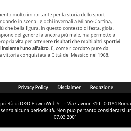
ento molto importante per la storia dello sport
ndando in scena i giochi invernali a Milano-Cortina,
 che bella figura. In questo contesto di festa, gioia,
ampione del genere fa ancora più male, ma permette a
opria vita per ottenere risultati che molti altri sportivi
nsieme l’uno all’altro
. E, come ricordato pure da
la vittoria conquistata a Città del Messico nel 1968.
Privacy Policy
Disclaimer
Redazione
prietà di D&D PowerWeb Srl – Via Cavour 310 - 00184 Roma
 senza alcuna periodicità. Non può pertanto considerarsi un 
07.03.2001