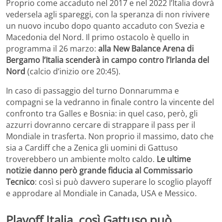
Proprio come accaduto nel 2017 e nel 2022 l’Italia dovrà
vedersela agli spareggi, con la speranza di non rivivere
un nuovo incubo dopo quanto accaduto con Svezia e
Macedonia del Nord. Il primo ostacolo è quello in
programma il 26 marzo:
alla New Balance Arena di
Bergamo l’Italia scenderà in campo contro l’Irlanda del
Nord
(calcio d’inizio ore 20:45).
In caso di passaggio del turno Donnarumma e
compagni se la vedranno in finale contro la vincente del
confronto tra Galles e Bosnia: in quel caso, però, gli
azzurri dovranno cercare di strappare il pass per il
Mondiale in trasferta. Non proprio il massimo, dato che
sia a Cardiff che a Zenica gli uomini di Gattuso
troverebbero un ambiente molto caldo.
Le ultime
notizie danno però grande fiducia al Commissario
Tecnico
: così si può davvero superare lo scoglio playoff
e approdare al Mondiale in Canada, USA e Messico.
Playoff Italia, così Gattuso può