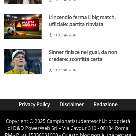
L’incendio ferma il big match,
ufficiale: partita rinviata
11 Aprile 2026
Sinner finisce nei guai, da non
credere: sconfitta certa
11 Aprile 2026
Privacy Policy
Disclaimer
Redazione
Copyright © 2025 Campionatistudenteschi.it proprietà
di D&D PowerWeb Srl – Via Cavour 310 - 00184 Roma
RM - P.Iva 15336031008 - Questo blog non è una testata