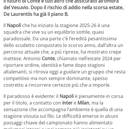
Il futuro di Conte è tutt’altro che assicurato all’ombra
del Vesuvio. Dopo il rischio di addio nella scorsa estate,
De Laurentiis ha già il piano B.
Il
Napoli
che ha iniziato la stagione 2025-26 è una
squadra che vive su un equilibrio sottile, quasi
paradossale. Da una parte c’è l’eredità pesantissima
dello scudetto conquistato lo scorso anno, dall’altra un
percorso attuale che, a più riprese, ha mostrato crepe
inattese. Antonio
Conte
, chiamato nell’estate 2024 per
riportare ordine, identità e fame dopo stagioni
altalenanti, si ritrova oggi a guidare un gruppo che resta
competitivo ma non sempre dominante, spesso
costretto a rincorrere certezze più che a imporle.
Il paradosso è evidente: il
Napoli
è pienamente in corsa
per il titolo, a contatto con
Inter
e
Milan
, ma la
sensazione che accompagna l’ambiente è quella di una
stagione vissuta sul filo. Le difficoltà emerse in alcuni
passaggi chiave del campionato hanno alimentato