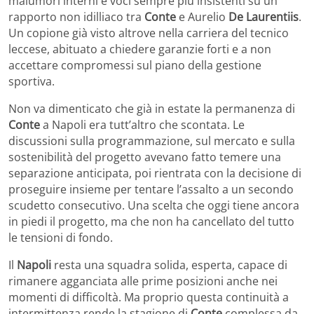
malumori interni e voci sempre più insistenti su un
rapporto non idilliaco tra
Conte
e Aurelio
De Laurentiis
.
Un copione già visto altrove nella carriera del tecnico
leccese, abituato a chiedere garanzie forti e a non
accettare compromessi sul piano della gestione
sportiva.
Non va dimenticato che già in estate la permanenza di
Conte
a Napoli era tutt’altro che scontata. Le
discussioni sulla programmazione, sul mercato e sulla
sostenibilità del progetto avevano fatto temere una
separazione anticipata, poi rientrata con la decisione di
proseguire insieme per tentare l’assalto a un secondo
scudetto consecutivo. Una scelta che oggi tiene ancora
in piedi il progetto, ma che non ha cancellato del tutto
le tensioni di fondo.
Il
Napoli
resta una squadra solida, esperta, capace di
rimanere agganciata alle prime posizioni anche nei
momenti di difficoltà. Ma proprio questa continuità a
intermittenza rende la stagione di
Conte
complessa da