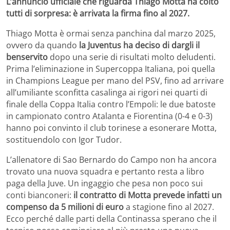
L’annuncio ufficiale che riguarda Thiago Motta ha colto
tutti di sorpresa: è arrivata la firma fino al 2027.
Thiago Motta è ormai senza panchina dal marzo 2025,
ovvero da quando
la Juventus ha deciso di dargli il
benservito
dopo una serie di risultati molto deludenti.
Prima l’eliminazione in Supercoppa Italiana, poi quella
in Champions League per mano del PSV, fino ad arrivare
all’umiliante sconfitta casalinga ai rigori nei quarti di
finale della Coppa Italia contro l’Empoli: le due batoste
in campionato contro Atalanta e Fiorentina (0-4 e 0-3)
hanno poi convinto il club torinese a esonerare Motta,
sostituendolo con Igor Tudor.
L’allenatore di Sao Bernardo do Campo non ha ancora
trovato una nuova squadra e pertanto resta a libro
paga della Juve. Un ingaggio che pesa non poco sui
conti bianconeri:
il contratto di Motta prevede infatti un
compenso da 5 milioni di euro
a stagione fino al 2027.
Ecco perché dalle parti della Continassa sperano che il