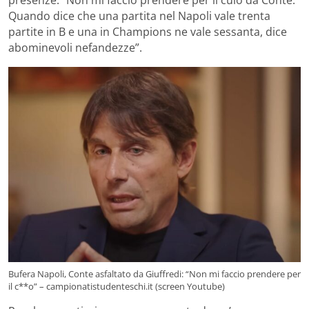
presenze: “Non mi faccio prendere per il culo da Conte.
Quando dice che una partita nel Napoli vale trenta
partite in B e una in Champions ne vale sessanta, dice
abominevoli nefandezze”.
Bufera Napoli, Conte asfaltato da Giuffredi: “Non mi faccio prendere per
il c**o” – campionatistudenteschi.it (screen Youtube)