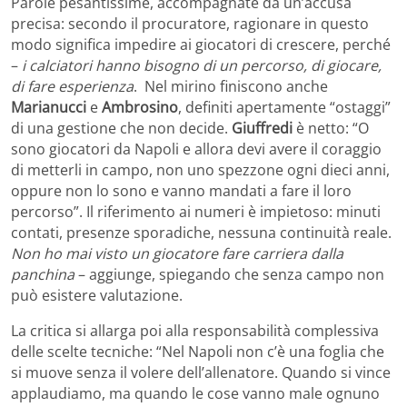
Parole pesantissime, accompagnate da un’accusa
precisa: secondo il procuratore, ragionare in questo
modo significa impedire ai giocatori di crescere, perché
–
i calciatori hanno bisogno di un percorso, di giocare,
di fare esperienza
. Nel mirino finiscono anche
Marianucci
e
Ambrosino
, definiti apertamente “ostaggi”
di una gestione che non decide.
Giuffredi
è netto: “O
sono giocatori da Napoli e allora devi avere il coraggio
di metterli in campo, non uno spezzone ogni dieci anni,
oppure non lo sono e vanno mandati a fare il loro
percorso”. Il riferimento ai numeri è impietoso: minuti
contati, presenze sporadiche, nessuna continuità reale.
Non ho mai visto un giocatore fare carriera dalla
panchina
– aggiunge, spiegando che senza campo non
può esistere valutazione.
La critica si allarga poi alla responsabilità complessiva
delle scelte tecniche: “Nel Napoli non c’è una foglia che
si muove senza il volere dell’allenatore. Quando si vince
applaudiamo, ma quando le cose vanno male ognuno