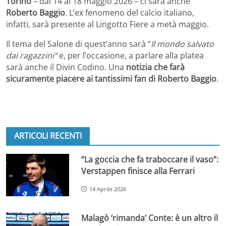
Torino
– dal 14 al 18 maggio 2026 – ci sarà anche
Roberto Baggio
. L’ex fenomeno del calcio italiano,
infatti, sarà presente al Lingotto Fiere a metà maggio.
Il tema del Salone di quest’anno sarà “
Il mondo salvato
dai ragazzini”
e, per l’occasione, a parlare alla platea
sarà anche il Divin Codino. Una
notizia che farà
sicuramente piacere ai tantissimi fan di Roberto Baggio
.
ARTICOLI RECENTI
“La goccia che fa traboccare il vaso”:
Verstappen finisce alla Ferrari
14 Aprile 2026
Malagò ‘rimanda’ Conte: è un altro il