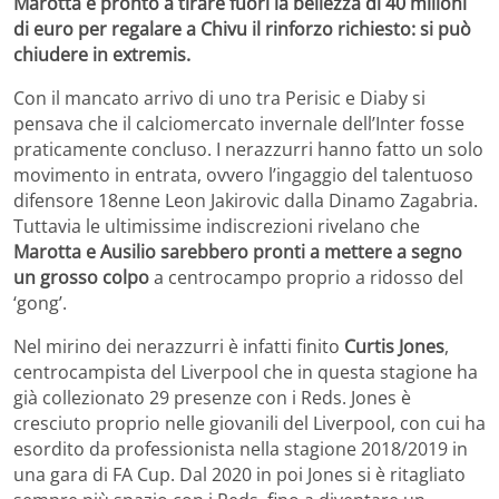
Marotta è pronto a tirare fuori la bellezza di 40 milioni
di euro per regalare a Chivu il rinforzo richiesto: si può
chiudere in extremis.
Con il mancato arrivo di uno tra Perisic e Diaby si
pensava che il calciomercato invernale dell’Inter fosse
praticamente concluso. I nerazzurri hanno fatto un solo
movimento in entrata, ovvero l’ingaggio del talentuoso
difensore 18enne Leon Jakirovic dalla Dinamo Zagabria.
Tuttavia le ultimissime indiscrezioni rivelano che
Marotta e Ausilio sarebbero pronti a mettere a segno
un grosso colpo
a centrocampo proprio a ridosso del
‘gong’.
Nel mirino dei nerazzurri è infatti finito
Curtis Jones
,
centrocampista del Liverpool che in questa stagione ha
già collezionato 29 presenze con i Reds. Jones è
cresciuto proprio nelle giovanili del Liverpool, con cui ha
esordito da professionista nella stagione 2018/2019 in
una gara di FA Cup. Dal 2020 in poi Jones si è ritagliato