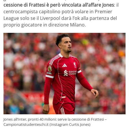
cessione di Frattesi è però vincolata all’affare Jones
: il
centrocampista capitolino potrà volare in Premier
League solo se il Liverpool darà l’ok alla partenza del
proprio giocatore in direzione Milano.
Jones all’Inter, pronti 40 milioni: serve la cessione di Frattesi –
Campionatistudenteschi.it (Instagram Curtis Jones)