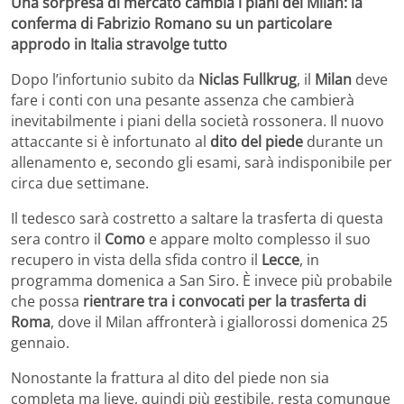
Una sorpresa di mercato cambia i piani del Milan: la
conferma di Fabrizio Romano su un particolare
approdo in Italia stravolge tutto
Dopo l’infortunio subito da
Niclas Fullkrug
, il
Milan
deve
fare i conti con una pesante assenza che cambierà
inevitabilmente i piani della società rossonera. Il nuovo
attaccante si è infortunato al
dito del piede
durante un
allenamento e, secondo gli esami, sarà indisponibile per
circa due settimane.
Il tedesco sarà costretto a saltare la trasferta di questa
sera contro il
Como
e appare molto complesso il suo
recupero in vista della sfida contro il
Lecce
, in
programma domenica a San Siro. È invece più probabile
che possa
rientrare tra i convocati per la trasferta di
Roma
, dove il Milan affronterà i giallorossi domenica 25
gennaio.
Nonostante la frattura al dito del piede non sia
completa ma lieve, quindi più gestibile, resta comunque