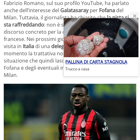
Fabrizio Romano, sul suo profilo YouTube, ha parlato
anche dell’interesse del
Galatasaray
per
Fofana
del
Milan. Tuttavia, il giornalista ha chiarito che
la pista si
sta raffreddando
: non è stato ancora avviato alcun
discorso concreto per la cessione del centrocampista
francese. Nei prossimi giorni è comunque prevista la
visita in
Italia
di una
delegazione del club turco
, ma al
momento la trattativa non è in fase avanzata. Una
situazione che quindi lascia ancora aperto il futuro di
PALLINA DI CARTA STAGNOLA
Fofana e degli eventuali innesti in mezzo al campo per il
Trucco a casa
Milan.