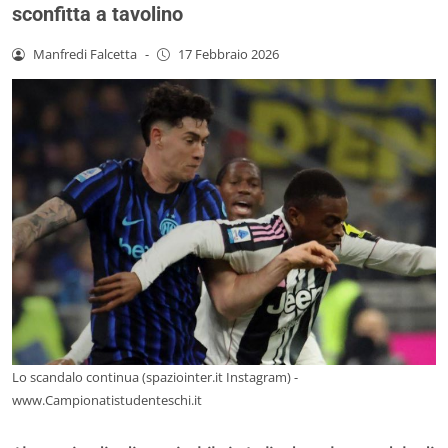
sconfitta a tavolino
Manfredi Falcetta
-
17 Febbraio 2026
Lo scandalo continua (spaziointer.it Instagram) -
www.Campionatistudenteschi.it