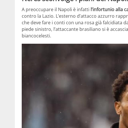
A preoccupare il Napoli è infatti
l’infortunio alla c
contro la Lazio. L’esterno d’attacco azzurro rap
che deve fare i conti con una rosa già falcidiata 
piede sinistro, l’attaccante brasiliano si è accasc
biancocelesti.