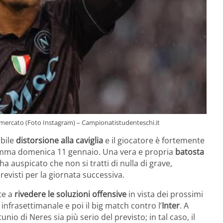
l mercato (Foto Instagram) – Campionatistudenteschi.it
ibile
distorsione alla caviglia
e il giocatore è fortemente
ogramma domenica 11 gennaio. Una vera e propria
batosta
a auspicato che non si tratti di nulla di grave,
revisti per la giornata successiva.
te a
rivedere le soluzioni offensive
in vista dei prossimi
infrasettimanale e poi il big match contro l’
Inter
. A
nio di Neres sia più serio del previsto; in tal caso, il