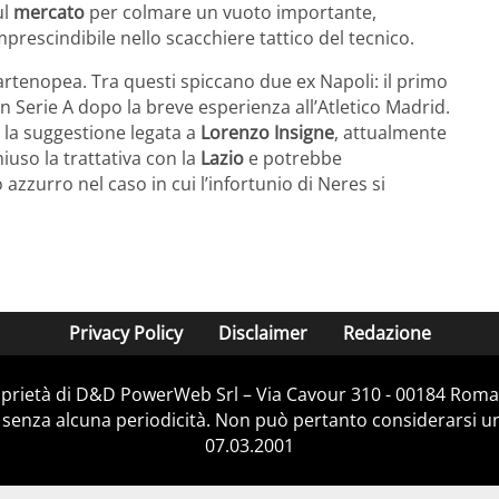
ul
mercato
per colmare un vuoto importante,
prescindibile nello scacchiere tattico del tecnico.
partenopea. Tra questi spiccano due ex Napoli: il primo
in Serie A dopo la breve esperienza all’Atletico Madrid.
e la suggestione legata a
Lorenzo Insigne
, attualmente
uso la trattativa con la
Lazio
e potrebbe
azzurro nel caso in cui l’infortunio di Neres si
Privacy Policy
Disclaimer
Redazione
prietà di D&D PowerWeb Srl – Via Cavour 310 - 00184 Roma
 senza alcuna periodicità. Non può pertanto considerarsi un 
07.03.2001