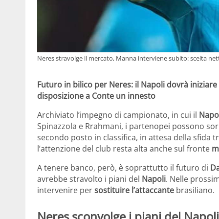
Neres stravolge il mercato, Manna interviene subito: scelta ne
Futuro in bilico per Neres: il Napoli dovrà iniziar
disposizione a Conte un innesto
Archiviato l’impegno di campionato, in cui il
Napol
Spinazzola e Rrahmani, i partenopei possono so
secondo posto in classifica, in attesa della sfida t
l’attenzione del club resta alta anche sul fronte
m
A tenere banco, però, è soprattutto il futuro di
Da
avrebbe stravolto i piani del
Napoli
. Nelle prossi
intervenire per
sostituire l’attaccante
brasiliano.
Neres sconvolge i piani del Napol