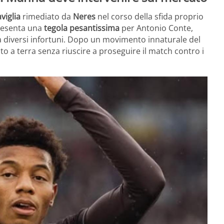
aviglia
rimediato da
Neres
nel corso della sfida proprio
presenta una
tegola pesantissima
per Antonio Conte,
da diversi infortuni. Dopo un movimento innaturale del
iato a terra senza riuscire a proseguire il match contro i