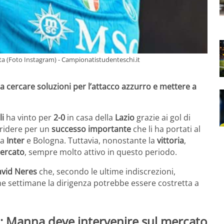
tta (Foto Instagram) - Campionatistudenteschi.it
e a cercare soluzioni per l’attacco azzurro e mettere a
i
ha vinto per
2-0
in casa della
Lazio
grazie ai gol di
rridere per un
successo importante
che li ha portati al
ra
Inter
e Bologna. Tuttavia, nonostante la
vittoria
,
ercato
, sempre molto attivo in questo periodo.
vid Neres
che, secondo le ultime indiscrezioni,
me settimane la dirigenza potrebbe essere costretta a
i: Manna deve intervenire sul mercato