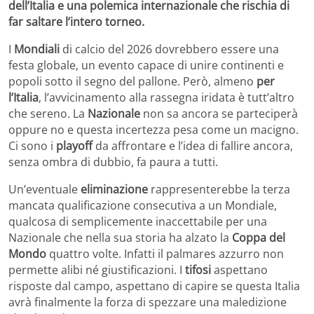
dell’Italia e una polemica internazionale che rischia di
far saltare l’intero torneo.
I
Mondiali
di calcio del 2026 dovrebbero essere una
festa globale, un evento capace di unire continenti e
popoli sotto il segno del pallone. Però, almeno
per
l’Italia
, l’avvicinamento alla rassegna iridata è tutt’altro
che sereno. La
Nazionale
non sa ancora se parteciperà
oppure no e questa incertezza pesa come un macigno.
Ci sono i
playoff
da affrontare e l’idea di fallire ancora,
senza ombra di dubbio, fa paura a tutti.
Un’eventuale
eliminazione
rappresenterebbe la terza
mancata qualificazione consecutiva a un Mondiale,
qualcosa di semplicemente inaccettabile per una
Nazionale che nella sua storia ha alzato la
Coppa del
Mondo
quattro volte. Infatti il palmares azzurro non
permette alibi né giustificazioni. I
tifosi
aspettano
risposte dal campo, aspettano di capire se questa Italia
avrà finalmente la forza di spezzare una maledizione