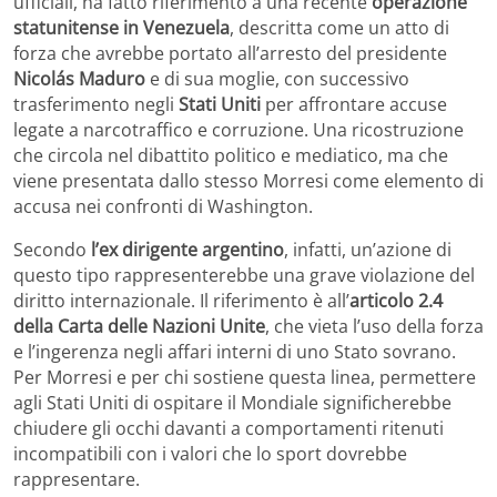
ufficiali, ha fatto riferimento a una recente
operazione
statunitense in Venezuela
, descritta come un atto di
forza che avrebbe portato all’arresto del presidente
Nicolás Maduro
e di sua moglie, con successivo
trasferimento negli
Stati Uniti
per affrontare accuse
legate a narcotraffico e corruzione. Una ricostruzione
che circola nel dibattito politico e mediatico, ma che
viene presentata dallo stesso Morresi come elemento di
accusa nei confronti di Washington.
Secondo
l’ex dirigente argentino
, infatti, un’azione di
questo tipo rappresenterebbe una grave violazione del
diritto internazionale. Il riferimento è all’
articolo 2.4
della Carta delle Nazioni Unite
, che vieta l’uso della forza
e l’ingerenza negli affari interni di uno Stato sovrano.
Per Morresi e per chi sostiene questa linea, permettere
agli Stati Uniti di ospitare il Mondiale significherebbe
chiudere gli occhi davanti a comportamenti ritenuti
incompatibili con i valori che lo sport dovrebbe
rappresentare.