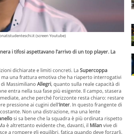
pionatistudenteschi.it (screen Youtube)
nera i tifosi aspettavano l’arrivo di un top player. La
zioni dichiarate e limiti concreti. La
Supercoppa
, ma una frattura emotiva che ha riaperto interrogativi
a di Massimiliano
Allegri
, quanto sulla reale capacità di
one entra nella sua fase più esigente. Il campo, stasera
mmediate, anche perché l’orizzonte resta chiaro: restare
re pressione ai cugini dell’
Inter
. In questo frangente di
 costante. Non una distrazione, ma una lente
anello
si sa bene che la squadra è più ordinata rispetto
a è altrettanto evidente che, davanti, il
Milan
vive di
e a rompere gli equilibri, fatica quando deve forzarli.