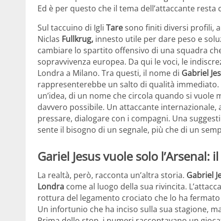
Ed è per questo che il tema dell’attaccante resta 
Sul taccuino di Igli
Tare
sono finiti diversi profili, 
Niclas
Fullkrug,
innesto utile per dare peso e soluz
cambiare lo spartito offensivo di una squadra ch
sopravvivenza europea. Da qui le voci, le indiscrez
Londra a Milano. Tra questi, il nome di
Gabriel
Je
rappresenterebbe un salto di qualità immediato. N
un’idea, di un nome che circola quando si vuole mi
davvero possibile. Un attaccante internazionale, 
pressare, dialogare con i compagni. Una suggesti
sente il bisogno di un segnale, più che di un semp
Gariel Jesus vuole solo l’Arsenal: 
La realtà, però, racconta un’altra storia.
Gabriel J
Londra
come al luogo della sua rivincita. L’attac
rottura del legamento crociato che lo ha fermato 
Un infortunio che ha inciso sulla sua stagione, m
Prima dello stop, i numeri raccontavano un gioca