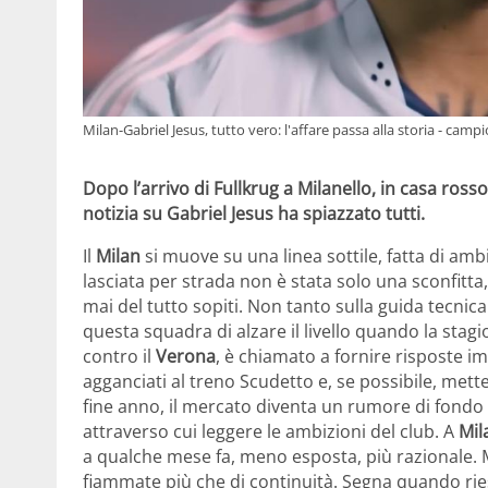
Milan-Gabriel Jesus, tutto vero: l'affare passa alla storia - cam
Dopo l’arrivo di Fullkrug a Milanello, in casa rosso
notizia su Gabriel Jesus ha spiazzato tutti.
Il
Milan
si muove su una linea sottile, fatta di ambi
lasciata per strada non è stata solo una sconfitta
mai del tutto sopiti. Non tanto sulla guida tecnic
questa squadra di alzare il livello quando la stagi
contro il
Verona
, è chiamato a fornire risposte i
agganciati al treno Scudetto e, se possibile, mette
fine anno, il mercato diventa un rumore di fondo
attraverso cui leggere le ambizioni del club. A
Mil
a qualche mese fa, meno esposta, più razionale. M
fiammate più che di continuità. Segna quando riesc