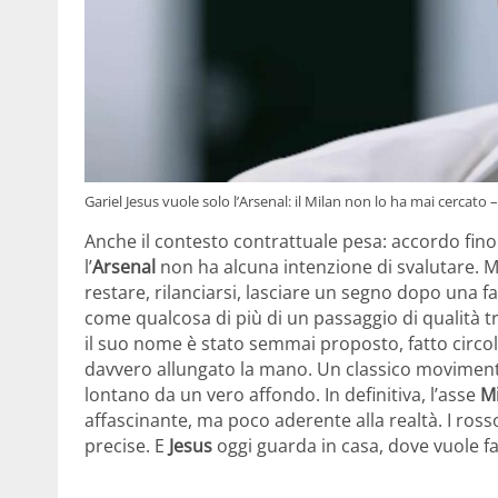
Gariel Jesus vuole solo l’Arsenal: il Milan non lo ha mai cercat
Anche il contesto contrattuale pesa: accordo fino
l’
Arsenal
non ha alcuna intenzione di svalutare. Ma
restare, rilanciarsi, lasciare un segno dopo una f
come qualcosa di più di un passaggio di qualità t
il suo nome è stato semmai proposto, fatto circol
davvero allungato la mano. Un classico movimento
lontano da un vero affondo. In definitiva, l’asse
Mi
affascinante, ma poco aderente alla realtà. I ros
precise. E
Jesus
oggi guarda in casa, dove vuole far