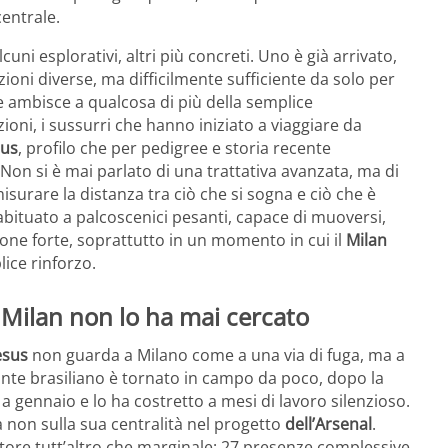
centrale.
alcuni esplorativi, altri più concreti. Uno è già arrivato,
ioni diverse, ma difficilmente sufficiente da solo per
e ambisce a qualcosa di più della semplice
ioni, i sussurri che hanno iniziato a viaggiare da
sus
, profilo che per pedigree e storia recente
on si è mai parlato di una trattativa avanzata, ma di
surare la distanza tra ciò che si sogna e ciò che è
abituato a palcoscenici pesanti, capace di muoversi,
one forte, soprattutto in un momento in cui il
Milan
lice rinforzo.
il Milan non lo ha mai cercato
esus
non guarda a Milano come a una via di fuga, ma a
cante brasiliano è tornato in campo da poco, dopo la
a gennaio e lo ha costretto a mesi di lavoro silenzioso.
a non sulla sua centralità nel progetto
dell’Arsenal
.
tore tutt’altro che marginale: 27 presenze complessive