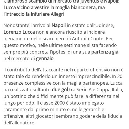
Clamoroso scambio di mercato tra Juventus e Napoli:
Lucca vicino a vestire la maglia bianconera, ma
l’intreccio fa infuriare Allegri
Nonostante l’arrivo al
Napoli
in estate dall’Udinese,
Lorenzo Lucca
non è ancora riuscito a incidere
pienamente nello scacchiere di Antonio Conte. Per
questo motivo, nelle ultime settimane si sta facendo
sempre più concreta l’ipotesi di una sua
partenza
già
nel mercato di
gennaio
.
Il contributo dell’attaccante nel reparto offensivo non è
stato tale da renderlo un innesto imprescindibile. In 20
presenze complessive con la maglia partenopea, Lucca
ha realizzato soltanto
due
gol
tra Serie A e Coppa Italia,
un bottino che difficilmente può fare la differenza nel
lungo periodo. Il classe 2000 è stato impiegato
raramente dal primo minuto e, nelle gerarchie
offensive, altri giocatori sembrano godere della fiducia
dell’allenatore.