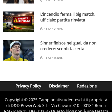
L’incendio ferma il big match,
ufficiale: partita rinviata
11 Aprile 2026
Sinner finisce nei guai, da non
credere: sconfitta certa
11 Aprile 2026
Privacy Policy
Disclaimer
Redazione
Copyright © 2025 Campionatistudenteschi.it proprietà
di D&D PowerWeb Srl – Via Cavour 310 - 00184 Roma
RM - P.Iva 15336031008 - Questo blog non è una testata