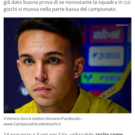
già dato buona prova di se nonostante la squadra in cui
giochi si muova nella parte bassa del campionato.
Il Verona dovrà cedere Giovane (Facebook) –
www.Campionatistudenteschi.it
14 presenze e 3 reti per l’ala, utilizzabile
anche come