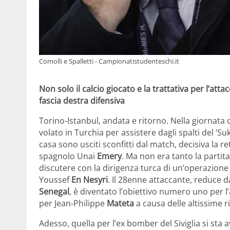
Comolli e Spalletti - Campionatistudenteschi.it
Non solo il calcio giocato e la trattativa per l’att
fascia destra difensiva
Torino-Istanbul, andata e ritorno. Nella giornata d
volato in Turchia per assistere dagli spalti del ‘S
casa sono usciti sconfitti dal match, decisiva la r
spagnolo Unai
Emery
. Ma non era tanto la partita
discutere con la dirigenza turca di un’operazione
Youssef
En Nesyri
. Il 28enne attaccante, reduce d
Senegal
, è diventato l’obiettivo numero uno per l
per Jean-Philippe
Mateta
a causa delle altissime ri
Adesso, quella per l’ex bomber del Siviglia si sta