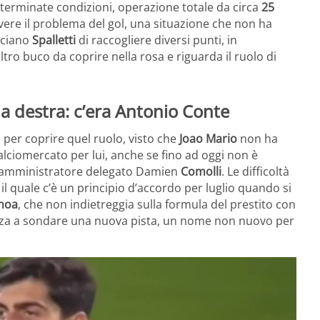
determinate condizioni, operazione totale da circa
25
lvere il problema del gol, una situazione che non ha
uciano
Spalletti
di raccogliere diversi punti, in
 altro buco da coprire nella rosa e riguarda il ruolo di
a destra: c’era Antonio Conte
per coprire quel ruolo, visto che
Joao Mario
non ha
alciomercato per lui, anche se fino ad oggi non è
ll’amministratore delegato Damien
Comolli
. Le difficoltà
 il quale c’è un principio d’accordo per luglio quando si
noa
, che non indietreggia sulla formula del prestito con
enza a sondare una nuova pista, un nome non nuovo per