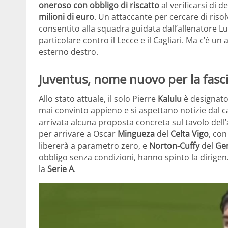
oneroso con obbligo di riscatto
al verificarsi di 
milioni di euro
. Un attaccante per cercare di riso
consentito alla squadra guidata dall’allenatore L
particolare contro il Lecce e il Cagliari. Ma c’è un
esterno destro.
Juventus, nome nuovo per la fasci
Allo stato attuale, il solo Pierre
Kalulu
è designato 
mai convinto appieno e si aspettano notizie dal c
arrivata alcuna proposta concreta sul tavolo de
per arrivare a Oscar
Mingueza
del
Celta Vigo
, con
libererà a parametro zero, e
Norton-Cuffy
del
Ge
obbligo senza condizioni, hanno spinto la dirig
la
Serie A
.