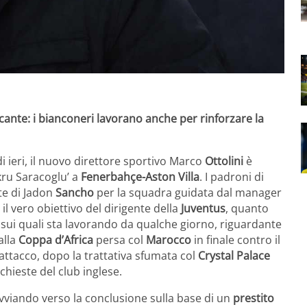
accante: i bianconeri lavorano anche per rinforzare la
i ieri, il nuovo direttore sportivo Marco
Ottolini
è
ukru Saracoglu’ a
Fenerbahçe-Aston Villa
. I padroni di
ete di Jadon
Sancho
per la squadra guidata dal manager
 il vero obiettivo del dirigente della
Juventus
, quanto
 sui quali sta lavorando da qualche giorno, riguardante
alla
Coppa d’Africa
persa col
Marocco
in finale contro il
’attacco, dopo la trattativa sfumata col
Crystal Palace
chieste del club inglese.
 avviando verso la conclusione sulla base di un
prestito