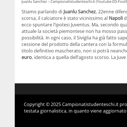
Juanlu Sanchez – Campionatistudenteschi.it (Youtube ED-Footb
Stiamo parlando di
Juanlu Sanchez
, 22enne difen
scorsa, il calciatore è stato vicinissimo al
Napoli
d
ecco spuntare l’ipotesi Juventus. Ma, secondo qu
attuale la società piemontese non ha mosso passi 
possibilità. In ogni caso, il Siviglia ha già fatto 
cessione del prodotto della cantera con la formu
titolo definitivo mascherato, non si potrà neanche 
euro
, identica a quella dell’agosto scorso. La Juve
Copyright © 2025 Campionatistudenteschi.it pro
testata giornalistica, in quanto viene aggiornato