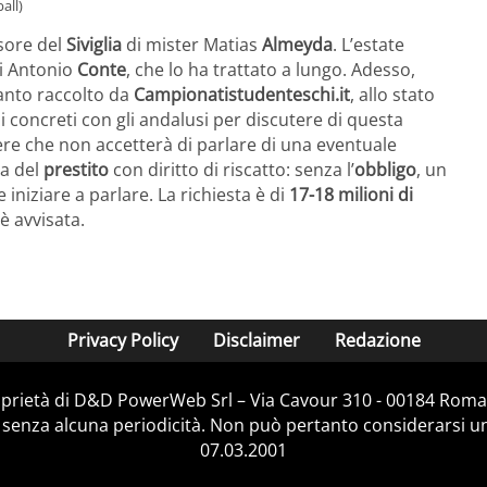
all)
sore del
Siviglia
di mister Matias
Almeyda
. L’estate
i Antonio
Conte
, che lo ha trattato a lungo. Adesso,
anto raccolto da
Campionatistudenteschi.it
, allo stato
concreti con gli andalusi per discutere di questa
sapere che non accetterà di parlare di una eventuale
la del
prestito
con diritto di riscatto: senza l’
obbligo
, un
iniziare a parlare. La richiesta è di
17-18 milioni di
 è avvisata.
Privacy Policy
Disclaimer
Redazione
prietà di D&D PowerWeb Srl – Via Cavour 310 - 00184 Roma
 senza alcuna periodicità. Non può pertanto considerarsi un 
07.03.2001