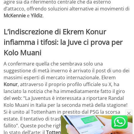
agire sia da riferimento centrale che da esterno
d’attacco, offrendo soluzioni alternative ai movimenti di
McKennie
e
Yildiz
.
L’indiscrezione di Ekrem Konur
infiamma i tifosi: la Juve ci prova per
Kolo Muani
A confermare quella che sembrava solo una
suggestione di metà inverno è arrivato il post di uno dei
massimi esperti di mercato internazionale. Ekrem
Konur
, attraverso il proprio profilo ufficiale su X, ha
lanciato la notizia che ha immediatamente fatto il giro
del web: “La Juventus è interessata a riportare Randal
Kolo Muani in Italia per la seconda metà della stagione!
Si è unito al Tottenham in prestito dal PSG la scorsa
estate. Il tentativo di trasferimento a titolo definitivo è
fallito”. Queste poche righe chiariscono perfettamente
lo stato dell’arte: il
Tottenham
non eserciterà l’opzione