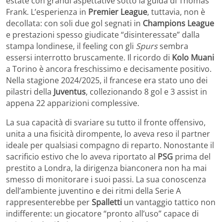
estate con grandi aspettative sotto la guida di Thomas
Frank. L’esperienza in
Premier
League
, tuttavia, non è
decollata: con soli due gol segnati in
Champions
League
e prestazioni spesso giudicate “disinteressate” dalla
stampa londinese, il feeling con gli
Spurs
sembra
essersi interrotto bruscamente. Il ricordo di
Kolo
Muani
a Torino è ancora freschissimo e decisamente positivo.
Nella stagione 2024/2025, il francese era stato uno dei
pilastri della
Juventus
, collezionando 8 gol e 3 assist in
appena 22 apparizioni complessive.
La sua capacità di svariare su tutto il fronte offensivo,
unita a una fisicità dirompente, lo aveva reso il partner
ideale per qualsiasi compagno di reparto. Nonostante il
sacrificio estivo che lo aveva riportato al
PSG
prima del
prestito a Londra, la dirigenza bianconera non ha mai
smesso di monitorare i suoi passi. La sua conoscenza
dell’ambiente juventino e dei ritmi della Serie A
rappresenterebbe per
Spalletti
un vantaggio tattico non
indifferente: un giocatore “pronto all’uso” capace di