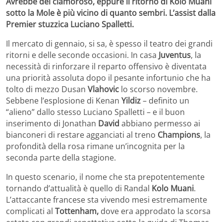
Avrebbe del clamoroso, eppure il ritorno di Kolo Muani
sotto la Mole è più vicino di quanto sembri. L’assist dalla
Premier stuzzica Luciano Spalletti.
Il mercato di gennaio, si sa, è spesso il teatro dei grandi
ritorni e delle seconde occasioni. In casa
Juventus
, la
necessità di rinforzare il reparto offensivo è diventata
una priorità assoluta dopo il pesante infortunio che ha
tolto di mezzo Dusan
Vlahovic
lo scorso novembre.
Sebbene l’esplosione di Kenan
Yildiz
– definito un
“alieno” dallo stesso Luciano Spalletti – e il buon
inserimento di Jonathan
David
abbiano permesso ai
bianconeri di restare agganciati al treno
Champions
, la
profondità della rosa rimane un’incognita per la
seconda parte della stagione.
In questo scenario, il nome che sta prepotentemente
tornando d’attualità è quello di Randal
Kolo Muani
.
L’attaccante francese sta vivendo mesi estremamente
complicati al
Tottenham,
dove era approdato la scorsa