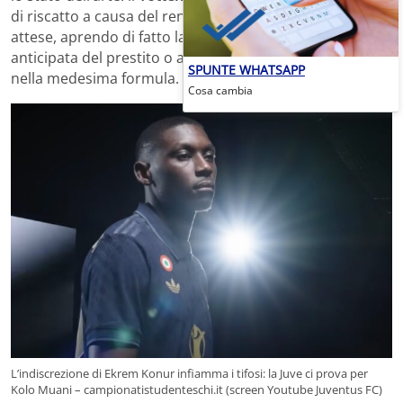
di riscatto a causa del rendimento al di sotto delle
attese, aprendo di fatto la porta a una risoluzione
anticipata del prestito o a un subentro della
Juventus
SPUNTE WHATSAPP
nella medesima formula.
Cosa cambia
L’indiscrezione di Ekrem Konur infiamma i tifosi: la Juve ci prova per
Kolo Muani – campionatistudenteschi.it (screen Youtube Juventus FC)