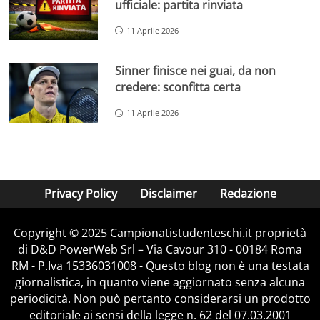
ufficiale: partita rinviata
11 Aprile 2026
Sinner finisce nei guai, da non
credere: sconfitta certa
11 Aprile 2026
Privacy Policy
Disclaimer
Redazione
Copyright © 2025 Campionatistudenteschi.it proprietà
di D&D PowerWeb Srl – Via Cavour 310 - 00184 Roma
RM - P.Iva 15336031008 - Questo blog non è una testata
giornalistica, in quanto viene aggiornato senza alcuna
periodicità. Non può pertanto considerarsi un prodotto
editoriale ai sensi della legge n. 62 del 07.03.2001