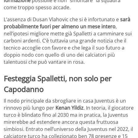
formazione
possibile e non “smontare” la squadra
come troppo spesso accade.
L’assenza di Dusan Vlahovic che si è infortunato e
sarà
probabilmente fuori per almeno un mese intero
,
nell’ipotesi migliore mette già Spalletti a camminare sui
carboni ardenti. C’è tuttavia una grande notizia che il
tecnico accoglie con favore e che lega il suo futuro a
doppio nodo con quello di uno dei calciatori più
talentuosi che può vantare in rosa.
Festeggia Spalletti, non solo per
Capodanno
Il nodo principale da sbrogliare in casa Juventus è un
rinnovo più lungo per
Kenan Yildiz
. In teoria, il giocatore
turco è blindato fino al 2030 ma in pratica, la Juventus
mirerebbe ad estendere ancora questa fruttuosa
simbiosi. Entrato nell’universo della Juventus nel 2022, il
calciatore turco ha collezionato ben 78 presenze e 15