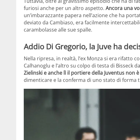
Tuttavia, oltre al gravissimo episodio che ha di fatt
furiosi anche per un altro aspetto.
Ancora una vol
un’imbarazzante papera nell’azione che ha portato 
deviato da Cambiaso, era facilmente intercettabile
carambolasse alle sue spalle.
Addio Di Gregorio, la Juve ha decis
Nella ripresa, in realtà, l’ex Monza si era rifatto c
Calhanoglu e l’altro su colpo di testa di Bisseck d
Zielinski e anche lì il portiere della Juventus non
dimenticare e la conferma di uno stato di forma t