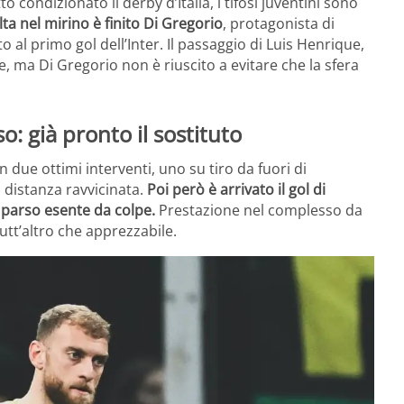
o condizionato il derby d’Italia, i tifosi juventini sono
ta nel mirino è finito Di Gregorio
, protagonista di
al primo gol dell’Inter. Il passaggio di Luis Henrique,
, ma Di Gregorio non è riuscito a evitare che la sfera
o: già pronto il sostituto
on due ottimi interventi, uno su tiro da fuori di
a distanza ravvicinata.
Poi però è arrivato il gol di
 è parso esente da colpe.
Prestazione nel complesso da
utt’altro che apprezzabile.