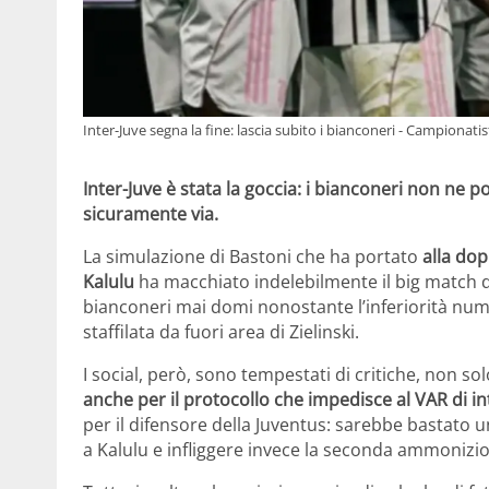
Inter-Juve segna la fine: lascia subito i bianconeri - Campionat
Inter-Juve è stata la goccia: i bianconeri non ne
sicuramente via.
La simulazione di Bastoni che ha portato
alla do
Kalulu
ha macchiato indelebilmente il big match di 
bianconeri mai domi nonostante l’inferiorità numer
staffilata da fuori area di Zielinski.
I social, però, sono tempestati di critiche, non s
anche per il protocollo che impedisce al VAR di i
per il difensore della Juventus: sarebbe bastato u
a Kalulu e infliggere invece la seconda ammonizio