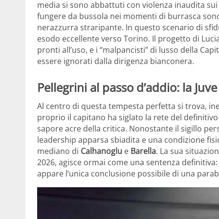
media si sono abbattuti con violenza inaudita su
fungere da bussola nei momenti di burrasca sono s
nerazzurra straripante. In questo scenario di sfidu
esodo eccellente verso Torino. Il progetto di Luc
pronti all’uso, e i “malpancisti” di lusso della Cap
essere ignorati dalla dirigenza bianconera.
Pellegrini al passo d’addio: la Juv
Al centro di questa tempesta perfetta si trova, i
proprio il capitano ha siglato la rete del definiti
sapore acre della critica. Nonostante il sigillo pe
leadership apparsa sbiadita e una condizione fisi
mediano di
Calhanoglu
e
Barella
. La sua situazio
2026, agisce ormai come una sentenza definitiva: s
appare l’unica conclusione possibile di una parab