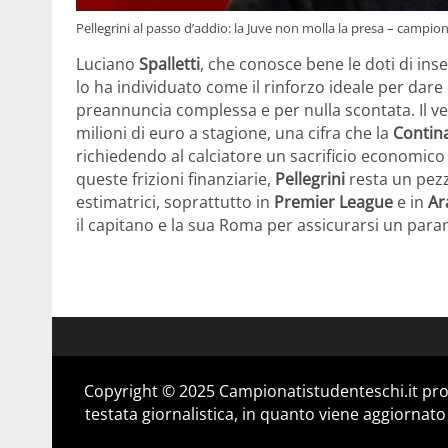
Pellegrini al passo d’addio: la Juve non molla la presa – campi
Luciano
Spalletti
, che conosce bene le doti di ins
lo ha individuato come il rinforzo ideale per dare
preannuncia complessa e per nulla scontata. Il ve
milioni di euro a stagione, una cifra che la
Contin
richiedendo al calciatore un sacrificio economi
queste frizioni finanziarie,
Pellegrini
resta un pezz
estimatrici, soprattutto in
Premier
League
e in
Ar
il capitano e la sua Roma per assicurarsi un para
Copyright © 2025 Campionatistudenteschi.it pro
testata giornalistica, in quanto viene aggiornato