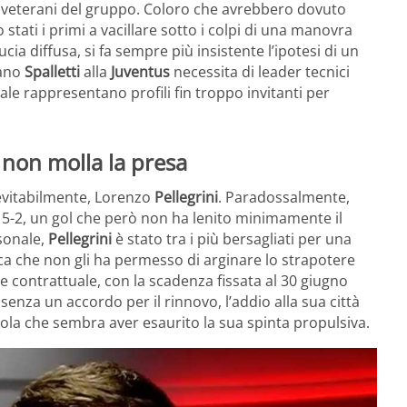
i veterani del gruppo. Coloro che avrebbero dovuto
tati i primi a vacillare sotto i colpi di una manovra
cia diffusa, si fa sempre più insistente l’ipotesi di un
iano
Spalletti
alla
Juventus
necessita di leader tecnici
itale rappresentano profili fin troppo invitanti per
e non molla la presa
nevitabilmente, Lorenzo
Pellegrini
. Paradossalmente,
vo 5-2, un gol che però non ha lenito minimamente il
rsonale,
Pellegrini
è stato tra i più bersagliati per una
ca che non gli ha permesso di arginare lo strapotere
ne contrattuale, con la scadenza fissata al 30 giugno
enza un accordo per il rinnovo, l’addio alla sua città
ola che sembra aver esaurito la sua spinta propulsiva.