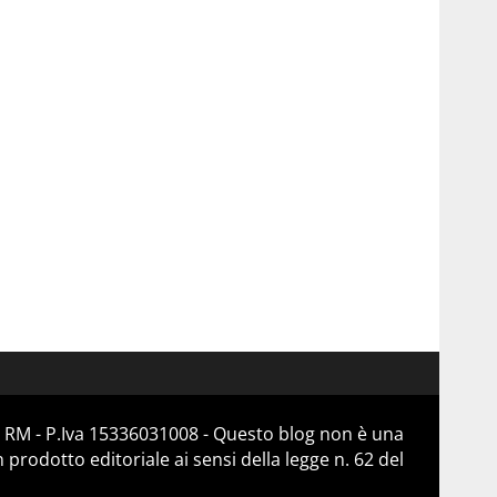
 RM - P.Iva 15336031008 - Questo blog non è una
prodotto editoriale ai sensi della legge n. 62 del