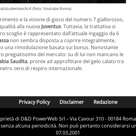
onatistudenteschi.it (foto: Youtube Roma)
erimento e la visione di gioco del numero 7 giallorosso,
 qualità alla nuova
Juventus
. Tuttavia, la trattativa si
ro scoglio è rappresentato dall’attuale ingaggio da 6
assa
non sembra disposta a coprire integralmente,
co o una rimodulazione basata sui bonus. Nonostante
o pregiatissimo del mercato: su di lui non mancano le
abia
Saudita
, pronte ad approfittare del gelo calato tra
metro zero di respiro internazionale.
Privacy Policy
Disclaimer
Redazione
prietà di D&D PowerWeb Srl – Via Cavour 310 - 00184 Roma
 senza alcuna periodicità. Non può pertanto considerarsi un 
07.03.2001