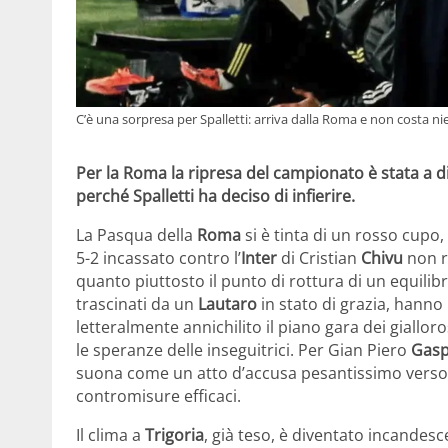
C’è una sorpresa per Spalletti: arriva dalla Roma e non costa nie
Per la Roma la ripresa del campionato è stata a dir
perché Spalletti ha deciso di infierire.
La Pasqua della
Roma
si è tinta di un rosso cupo,
5-2 incassato contro l’
Inter
di Cristian
Chivu
non r
quanto piuttosto il punto di rottura di un equilib
trascinati da un
Lautaro
in stato di grazia, hanno
letteralmente annichilito il piano gara dei giallo
le speranze delle inseguitrici. Per Gian Piero
Gasp
suona come un atto d’accusa pesantissimo verso un
contromisure efficaci.
Il clima a
Trigoria
, già teso, è diventato incandescen