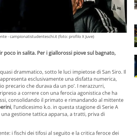
nte - campionatistudenteschi.it (foto: profilo X Juve)
 poco in salita. Per i giallorossi piove sul bagnato,
 quasi drammatico, sotto le luci impietose di San Siro. Il
appresenta esclusivamente una disfatta numerica,
rio precario che durava da un po’. I nerazzurri,
 ripreso a correre con una ferocia agonistica che ha
rossi, consolidando il primato e rimandando al mittente
erini
, l’undicesimo k.o. in questa stagione di Serie A
a gestione tattica apparsa, a tratti, priva di
te: i fischi dei tifosi al seguito e la critica feroce dei