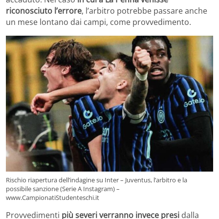
riconosciuto l’errore
, l’arbitro potrebbe passare anche
un mese lontano dai campi, come provvedimento.
Rischio riapertura dell’indagine su Inter – Juventus, l’arbitro e la
possibile sanzione (Serie A Instagram) –
www.CampionatiStudenteschi.it
Provvedimenti
più severi verranno invece presi
dalla