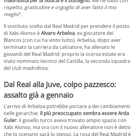
madridista per la fiducia e il sostegno.
Me ne vado con
rispetto, gratitudine e orgoglio di aver fatto il mio
meglio
“.
Il sostituto scelto dal Real Madrid per prendere il posto
di Xabi Alonso è
Alvaro Arbeloa
, ex giocatore dei
Blancos (con cui ha vinto tutto). Arbeloa, dopo aver
terminato la carriera da calciatore, ha allenato le
giovanili del Real Madrid: proprio la scorsa estate era
stato nominato tecnico del Castilla, la seconda squadra
del club madridista.
Dal Real alla Juve, colpo pazzesco:
assalto già a gennaio
L’arrivo di Arbeloa potrebbe portare a dei cambiamenti
nelle gerarchie.
Il più preoccupato sembra essere Arda
Guler
: il gioiello turco aveva trovato ampio spazio con
Xabi Alonso, ma ora con il nuovo allenatore non è detto
che lo scenario sarà lo stesso. La rosa del Real Madrid è