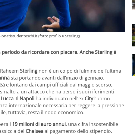
ionatistudenteschi.it (foto: profilo X Sterling)
 periodo da ricordare con piacere. Anche Sterling è
e Raheem
Sterling
non è un colpo di fulmine dell’ultima
anna
sta portando avanti dall’inizio di gennaio.
ea
e lontano dai campi ufficiali dal maggio scorso,
e smalto a un attacco che ha perso i suoi riferimenti
o
Lucca
. Il
Napoli
ha individuato nell’ex
City
l’uomo
enza internazionale necessaria per reggere la pressione
le, tuttavia, resta il nodo economico.
pera i
19 milioni di euro annui
, una cifra insostenibile
ssiccia del
Chelsea
al pagamento dello stipendio.