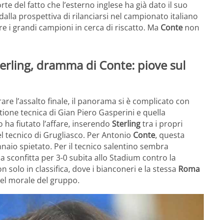
te del fatto che l’esterno inglese ha già dato il suo
 dalla prospettiva di rilanciarsi nel campionato italiano
e i grandi campioni in cerca di riscatto. Ma
Conte
non
rling, dramma di Conte: piove sul
re l’assalto finale, il panorama si è complicato con
stione tecnica di Gian Piero Gasperini e quella
so ha fiutato l’affare, inserendo
Sterling
tra i propri
del tecnico di Grugliasco. Per Antonio
Conte
, questa
naio spietato. Per il tecnico salentino sembra
a sconfitta per 3-0 subita allo Stadium contro la
n solo in classifica, dove i bianconeri e la stessa
Roma
el morale del gruppo.