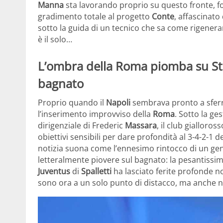
Manna
sta lavorando proprio su questo fronte, for
gradimento totale al progetto
Conte
, affascinato
sotto la guida di un tecnico che sa come rigenerar
è il solo…
L’ombra della Roma piomba su Ste
bagnato
Proprio quando il
Napoli
sembrava pronto a sferra
l’inserimento improvviso della
Roma
. Sotto la ge
dirigenziale di Frederic
Massara
, il club gialloros
obiettivi sensibili per dare profondità al 3-4-2-1 
notizia suona come l’ennesimo rintocco di un gen
letteralmente piovere sul bagnato: la pesantissim
Juventus
di
Spalletti
ha lasciato ferite profonde no
sono ora a un solo punto di distacco, ma anche n