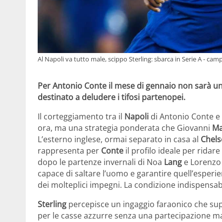
Al Napoli va tutto male, scippo Sterling: sbarca in Serie A - camp
Per Antonio Conte il mese di gennaio non sarà un
destinato a deludere i tifosi partenopei.
Il corteggiamento tra il
Napoli
di Antonio Conte 
ora, ma una strategia ponderata che Giovanni
M
L’esterno inglese, ormai separato in casa al
Chels
rappresenta per
Conte
il profilo ideale per ridar
dopo le partenze invernali di Noa
Lang
e Lorenz
capace di saltare l’uomo e garantire quell’esperi
dei molteplici impegni. La condizione indispensabi
Sterling
percepisce un ingaggio faraonico che su
per le casse azzurre senza una partecipazione ma