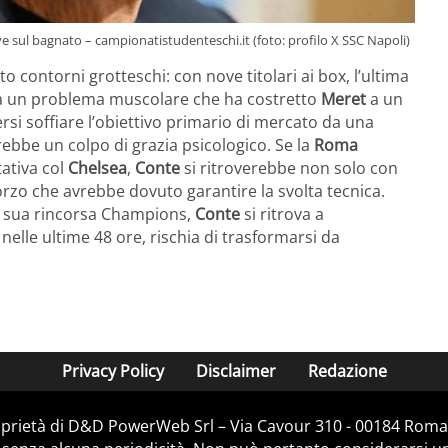
 sul bagnato – campionatistudenteschi.it (foto: profilo X SSC Napoli)
o contorni grotteschi: con nove titolari ai box, l’ultima
a un problema muscolare che ha costretto
Meret
a un
rsi soffiare l’obiettivo primario di mercato da una
ebbe un colpo di grazia psicologico. Se la
Roma
tativa col
Chelsea
,
Conte
si ritroverebbe non solo con
orzo che avrebbe dovuto garantire la svolta tecnica.
la sua rincorsa Champions,
Conte
si ritrova a
elle ultime 48 ore, rischia di trasformarsi da
Privacy Policy
Disclaimer
Redazione
prietà di D&D PowerWeb Srl – Via Cavour 310 - 00184 Roma