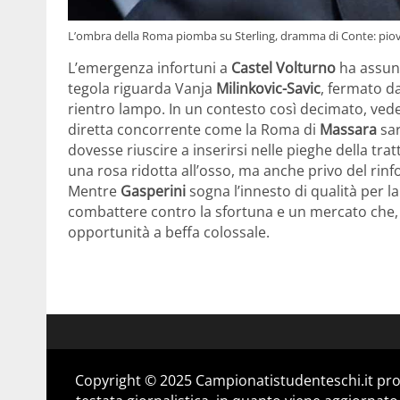
L’ombra della Roma piomba su Sterling, dramma di Conte: piove
L’emergenza infortuni a
Castel
Volturno
ha assunt
tegola riguarda Vanja
Milinkovic-Savic
, fermato d
rientro lampo. In un contesto così decimato, vede
diretta concorrente come la Roma di
Massara
sar
dovesse riuscire a inserirsi nelle pieghe della trat
una rosa ridotta all’osso, ma anche privo del rinf
Mentre
Gasperini
sogna l’innesto di qualità per 
combattere contro la sfortuna e un mercato che, n
opportunità a beffa colossale.
Copyright © 2025 Campionatistudenteschi.it pro