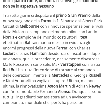
delle quattro ruote, una notizia sconvolge il paddock:
non se lo aspettava nessuno
Tra sette giorni si disputare il
primo Gran Premio
della
nuova stagione della
Formula 1
. Si parte dall’Albert Park
Circuit di
Melbourne
con rinnovate speranze per le rivali
della
McLaren
, campione del mondo piloti con Lando
Norris
e campione del mondo costruttori. I
test
effettuati in
Bahrain
hanno messo in evidenza gli
enormi progressi della nuova
Ferrari
con Charles
Leclerc
e Lewis
Hamilton
desiderosi di riscattarsi dopo
un’annata, quella precedente, decisamente disastrosa.
Ma le Rosse non sono sole: Max
Verstappen
con la sua
Red Bull
ha tutta l’intenzione di tornare al comando
delle operazioni, mentre la
Mercedes
di George
Russell
e Kimi
Antonelli
ha voglia di stupire. Ultima, ma non
ultima, la rinnovatissima
Aston Martin
di Adrian
Newey
con l’intramontabile Fernando
Alonso
. Dunque, ci sono
tutti gli ingredienti per assistere ad un avvincente
campionato mondiale che, però, ha perso un